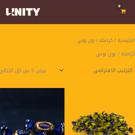
خطي
لى
لمحتوى
الرئيسية
/ كرامله / بون بوني
كرامله / بون بوني
عرض ⁦5⁩ من كل النتائج